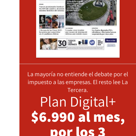
La mayoría no entiende el debate por el
impuesto a las empresas. El resto lee La
Tercera.
Plan Digital+
$6.990 al mes,
por los 3