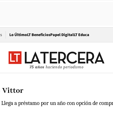
Opens in new window
os
Lo Último
LT Beneficios
Papel Digital
LT Educa
75 años
haciendo periodismo
 Vittor
l. Llega a préstamo por un año con opción de compr