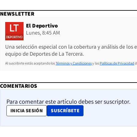
NEWSLETTER
El Deportivo
Lunes, 8:45 AM
Una selección especial con la cobertura y análisis de los
equipo de Deportes de La Tercera.
Al suscribirte estás aceptando los
Términos y Condiciones
y las
Políticas de Privacidad
d
COMENTARIOS
Para comentar este artículo debes ser suscriptor.
OPENS IN NEW WINDOW
INICIA SESIÓN
SUSCRÍBETE