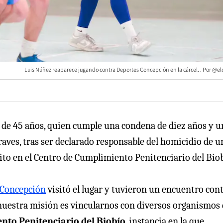
Luis Núñez reaparece jugando contra Deportes Concepción en la cárcel. . Por @el
a de 45 años, quien cumple una condena de diez años y u
raves, tras ser declarado responsable del homicidio de u
ito en el Centro de Cumplimiento Penitenciario del Biob
 Concepción
visitó el lugar y tuvieron un encuentro con
nuestra misión es vincularnos con diversos organismos 
nto Penitenciario del Biobío
, instancia en la que