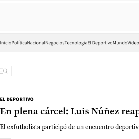
Inicio
Política
Nacional
Negocios
Tecnología
El Deportivo
Mundo
Vide
EL DEPORTIVO
En plena cárcel: Luis Núñez rea
El exfutbolista participó de un encuentro deporti