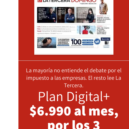
La mayoría no entiende el debate por el
impuesto a las empresas. El resto lee La
Tercera.
Plan Digital+
$6.990 al mes,
por los 3