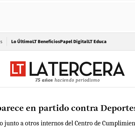
Opens in new window
os
Lo Último
LT Beneficios
Papel Digital
LT Educa
75 años
haciendo periodismo
parece en partido contra Deport
vo junto a otros internos del Centro de Cumplimien