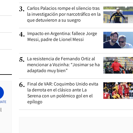
Carlos Palacios rompe el silencio tras
3
.
la investigación por narcotráfico en la
que detuvieron a su suegro
Impacto en Argentina: fallece Jorge
4
.
Messi, padre de Lionel Messi
La resistencia de Fernando Ortiz al
5
.
mencionar a Vozinha: “Josimar se ha
adaptado muy bien”
Final de VAR: Coquimbo Unido evita
6
.
la derrota en el clásico ante La
Serena con un polémico gol en el
epílogo
RATE
l