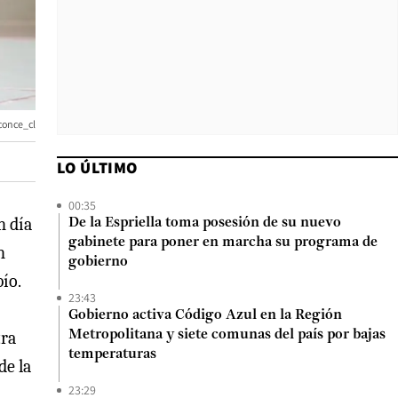
conce_cl
LO ÚLTIMO
00:35
n día
De la Espriella toma posesión de su nuevo
gabinete para poner en marcha su programa de
n
gobierno
ío.
23:43
Gobierno activa Código Azul en la Región
tra
Metropolitana y siete comunas del país por bajas
temperaturas
de la
23:29