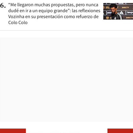
“Me llegaron muchas propuestas, pero nunca
6
.
dudé en ir a un equipo grande”: las reflexiones
Vozinha en su presentación como refuerzo de
Colo Colo
Opens in ne