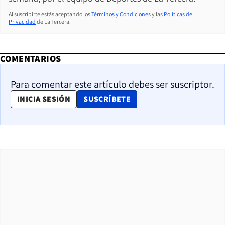
Al suscribirte estás aceptando los
Términos y Condiciones
y las
Políticas de
Privacidad
de La Tercera.
COMENTARIOS
Para comentar este artículo debes ser suscriptor.
OPENS IN NEW WINDOW
INICIA SESIÓN
SUSCRÍBETE