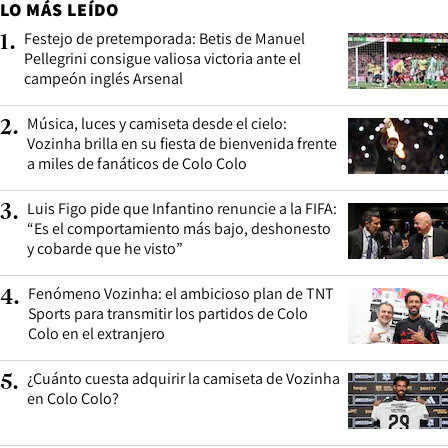
LO MÁS LEÍDO
Festejo de pretemporada: Betis de Manuel
1
.
Pellegrini consigue valiosa victoria ante el
campeón inglés Arsenal
Música, luces y camiseta desde el cielo:
2
.
Vozinha brilla en su fiesta de bienvenida frente
a miles de fanáticos de Colo Colo
Luis Figo pide que Infantino renuncie a la FIFA:
3
.
“Es el comportamiento más bajo, deshonesto
y cobarde que he visto”
Fenómeno Vozinha: el ambicioso plan de TNT
4
.
Sports para transmitir los partidos de Colo
Colo en el extranjero
¿Cuánto cuesta adquirir la camiseta de Vozinha
5
.
en Colo Colo?