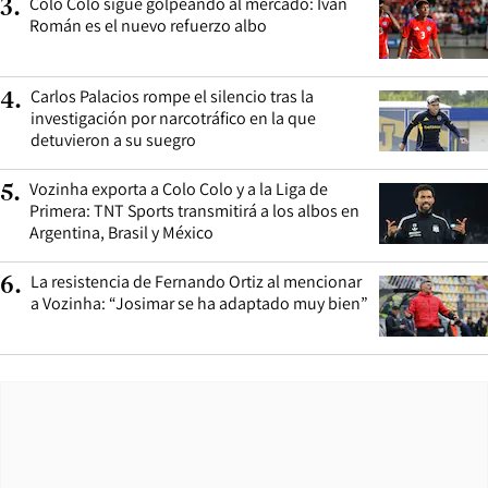
Colo Colo sigue golpeando al mercado: Iván
3
.
Román es el nuevo refuerzo albo
Carlos Palacios rompe el silencio tras la
4
.
investigación por narcotráfico en la que
detuvieron a su suegro
Vozinha exporta a Colo Colo y a la Liga de
5
.
Primera: TNT Sports transmitirá a los albos en
Argentina, Brasil y México
La resistencia de Fernando Ortiz al mencionar
6
.
a Vozinha: “Josimar se ha adaptado muy bien”