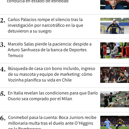
conducía en estado de ebriedad
Carlos Palacios rompe el silencio tras la
2
.
investigación por narcotráfico en la que
detuvieron a su suegro
Marcelo Salas pierde la paciencia: despide a
3
.
Arturo Sanhueza de la banca de Deportes
Temuco
Búsqueda de casa con bono incluido, ingreso
4
.
de su mascota y equipo de marketing: cómo
Vozinha planifica su vida en Chile
En Italia revelan las condiciones para que Darío
5
.
Osorio sea comprado por el Milan
Conmebol pasa la cuenta: Boca Juniors recibe
6
.
millonaria multa tras el duelo ante O’Higgins
en la Bombonera