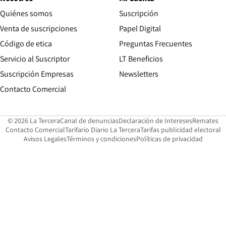
Quiénes somos
Suscripción
Opens in new win
Venta de suscripciones
Papel Digital
Opens in new window
Código de etica
Preguntas Frecuentes
Servicio al Suscriptor
LT Beneficios
Suscripción Empresas
Newsletters
Opens in new window
Contacto Comercial
Opens in new window
Opens in 
Op
© 2026 La Tercera
Canal de denuncias
Declaración de Intereses
Remates
Opens in new window
Opens in new window
O
Contacto Comercial
Tarifario Diario La Tercera
Tarifas publicidad electoral
Opens in new window
Avisos Legales
Términos y condiciones
Políticas de privacidad