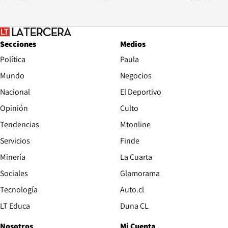
Secciones
Medios
Política
Paula
Mundo
Negocios
Nacional
El Deportivo
Opinión
Culto
Tendencias
Mtonline
Servicios
Finde
Opens in new window
Minería
La Cuarta
Opens in new wind
Sociales
Glamorama
Opens in new window
Tecnología
Auto.cl
Opens in new window
LT Educa
Duna CL
Nosotros
Mi Cuenta