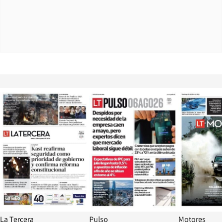
Opens in new window
Opens in ne
La Tercera
Pulso
Motores