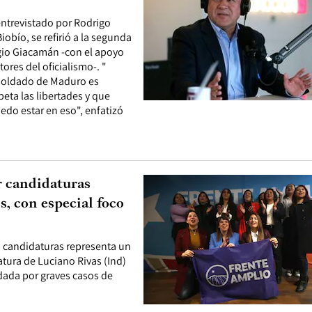
entrevistado por Rodrigo
iobío, se refirió a la segunda
rgio Giacamán -con el apoyo
ores del oficialismo-. "
 soldado de Maduro es
eta las libertades y que
edo estar en eso", enfatizó
r candidaturas
s, con especial foco
 candidaturas representa un
atura de Luciano Rivas (Ind)
dada por graves casos de