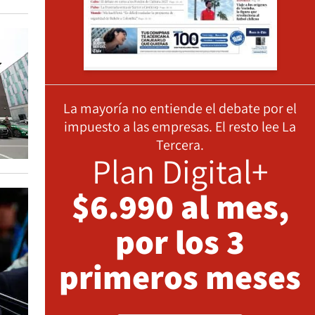
La mayoría no entiende el debate por el
impuesto a las empresas. El resto lee La
Tercera.
Plan Digital+
$6.990 al mes,
por los 3
primeros meses