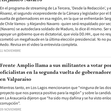
Alejandro Navarro”
En el programa de streaming de La Tercera, 'Desde la Redacción', y 
Álvarez, el segundo vicepresidente de la Cámara y legislador por el B
vuelta de gobernadores en esa región, en la que se enfrentarán Se
de Chile Vamos- y Alejandro Navarro -quien será respaldado por sect
(Navarro) se autodeclara soldado de Maduro, lo dice él mismo. Ser
apoyar un gobierno que es dictatorial, que viola DD.HH., que no resp
cometió un megafraude en la última elección presidencial. Yo no pu
Aedo. Revisa en el video la entrevista completa.
11 NOVIEMBRE
Frente Amplio llama a sus militantes a votar po
oficialistas en la segunda vuelta de gobernadore
en Valparaíso
Mientras tanto, en Los Lagos mencionaron que “ninguna de las dos
proyecto que nos parezca positivo para la región” y sobre la candid
en La Araucanía dijeron que “ha sido muy dañina y se ha visto enlo
corrupción”.
09 NOVIEMBRE