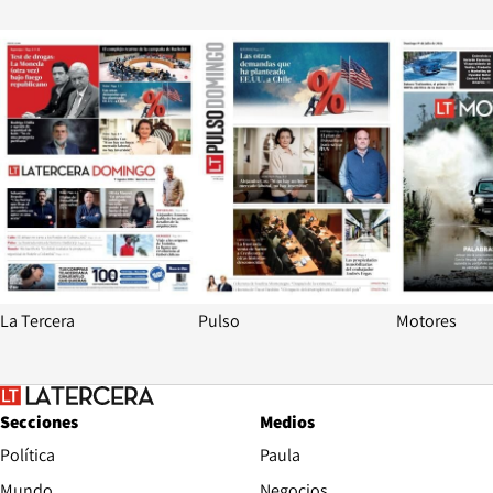
Opens in new window
Opens in ne
La Tercera
Pulso
Motores
Secciones
Medios
Política
Paula
Mundo
Negocios