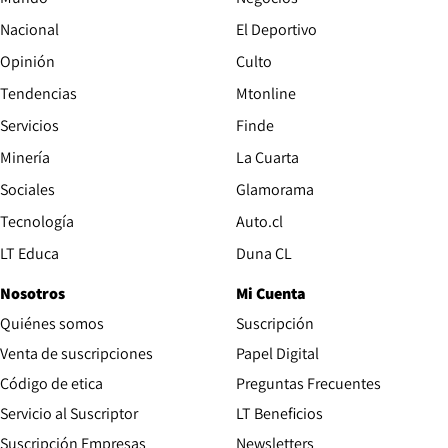
Nacional
El Deportivo
Opinión
Culto
Tendencias
Mtonline
Servicios
Finde
Opens in new window
Minería
La Cuarta
Opens in new wind
Sociales
Glamorama
Opens in new window
Tecnología
Auto.cl
Opens in new window
LT Educa
Duna CL
Nosotros
Mi Cuenta
Quiénes somos
Suscripción
Opens in new win
Venta de suscripciones
Papel Digital
Opens in new window
Código de etica
Preguntas Frecuentes
Servicio al Suscriptor
LT Beneficios
Suscripción Empresas
Newsletters