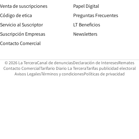
Opens in new win
Venta de suscripciones
Papel Digital
Opens in new window
Código de etica
Preguntas Frecuentes
Servicio al Suscriptor
LT Beneficios
Suscripción Empresas
Newsletters
Opens in new window
Contacto Comercial
Opens in new window
Opens in 
Op
© 2026 La Tercera
Canal de denuncias
Declaración de Intereses
Remates
Opens in new window
Opens in new window
O
Contacto Comercial
Tarifario Diario La Tercera
Tarifas publicidad electoral
Opens in new window
Avisos Legales
Términos y condiciones
Políticas de privacidad