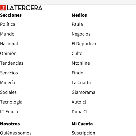
Secciones
Medios
Política
Paula
Mundo
Negocios
Nacional
El Deportivo
Opinión
Culto
Tendencias
Mtonline
Servicios
Finde
Opens in new window
Minería
La Cuarta
Opens in new wind
Sociales
Glamorama
Opens in new window
Tecnología
Auto.cl
Opens in new window
LT Educa
Duna CL
Nosotros
Mi Cuenta
Quiénes somos
Suscripción