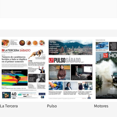
Opens in new window
Opens in ne
La Tercera
Pulso
Motores