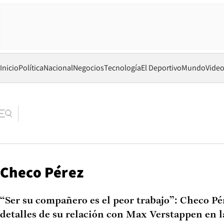
Inicio
Política
Nacional
Negocios
Tecnología
El Deportivo
Mundo
Vide
Checo Pérez
“Ser su compañero es el peor trabajo”: Checo Pér
detalles de su relación con Max Verstappen en l