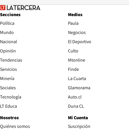
Secciones
Medios
Política
Paula
Mundo
Negocios
Nacional
El Deportivo
Opinión
Culto
Tendencias
Mtonline
Servicios
Finde
Opens in new window
Minería
La Cuarta
Opens in new wind
Sociales
Glamorama
Opens in new window
Tecnología
Auto.cl
Opens in new window
LT Educa
Duna CL
Nosotros
Mi Cuenta
Quiénes somos
Suscripción