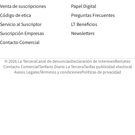
Opens in new win
Venta de suscripciones
Papel Digital
Opens in new window
Código de etica
Preguntas Frecuentes
Servicio al Suscriptor
LT Beneficios
Suscripción Empresas
Newsletters
Opens in new window
Contacto Comercial
Opens in new window
Opens in 
Op
© 2026 La Tercera
Canal de denuncias
Declaración de Intereses
Remates
Opens in new window
Opens in new window
O
Contacto Comercial
Tarifario Diario La Tercera
Tarifas publicidad electoral
Opens in new window
Avisos Legales
Términos y condiciones
Políticas de privacidad