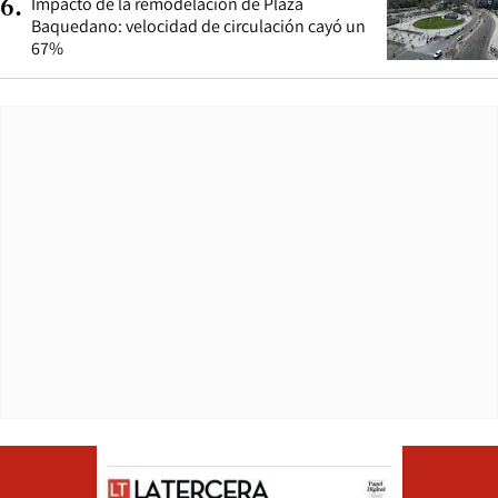
Impacto de la remodelación de Plaza
6
.
Baquedano: velocidad de circulación cayó un
67%
Opens in ne