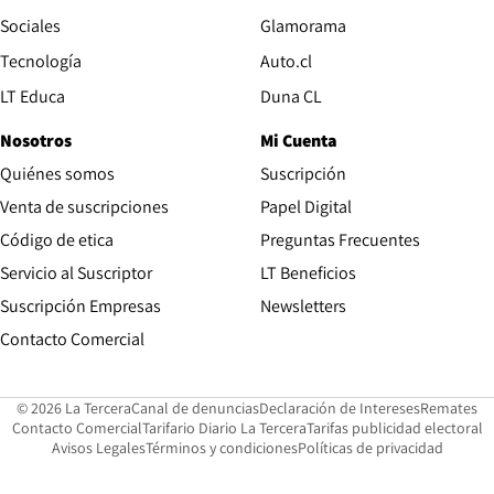
Opens in new wind
Sociales
Glamorama
Opens in new window
Tecnología
Auto.cl
Opens in new window
LT Educa
Duna CL
Nosotros
Mi Cuenta
Quiénes somos
Suscripción
Opens in new win
Venta de suscripciones
Papel Digital
Opens in new window
Código de etica
Preguntas Frecuentes
Servicio al Suscriptor
LT Beneficios
Suscripción Empresas
Newsletters
Opens in new window
Contacto Comercial
Opens in new window
Opens in 
Op
© 2026 La Tercera
Canal de denuncias
Declaración de Intereses
Remates
Opens in new window
Opens in new window
O
Contacto Comercial
Tarifario Diario La Tercera
Tarifas publicidad electoral
Opens in new window
Avisos Legales
Términos y condiciones
Políticas de privacidad