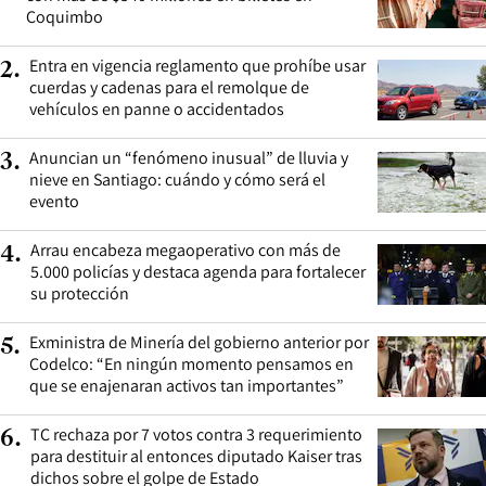
Coquimbo
Entra en vigencia reglamento que prohíbe usar
2
.
cuerdas y cadenas para el remolque de
vehículos en panne o accidentados
Anuncian un “fenómeno inusual” de lluvia y
3
.
nieve en Santiago: cuándo y cómo será el
evento
Arrau encabeza megaoperativo con más de
4
.
5.000 policías y destaca agenda para fortalecer
su protección
Exministra de Minería del gobierno anterior por
5
.
Codelco: “En ningún momento pensamos en
que se enajenaran activos tan importantes”
TC rechaza por 7 votos contra 3 requerimiento
6
.
para destituir al entonces diputado Kaiser tras
dichos sobre el golpe de Estado