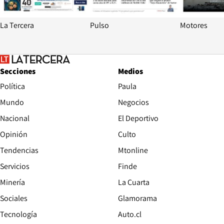
La Tercera
Pulso
Motores
Secciones
Medios
Política
Paula
Mundo
Negocios
Nacional
El Deportivo
Opinión
Culto
Tendencias
Mtonline
Servicios
Finde
Opens in new window
Minería
La Cuarta
Opens in new wind
Sociales
Glamorama
Opens in new window
Tecnología
Auto.cl