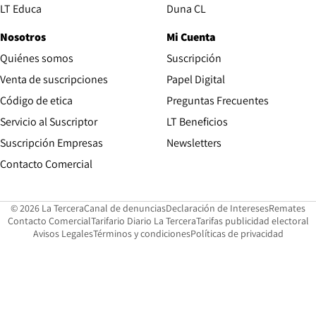
Opens in new window
LT Educa
Duna CL
Nosotros
Mi Cuenta
Quiénes somos
Suscripción
Opens in new win
Venta de suscripciones
Papel Digital
Opens in new window
Código de etica
Preguntas Frecuentes
Servicio al Suscriptor
LT Beneficios
Suscripción Empresas
Newsletters
Opens in new window
Contacto Comercial
Opens in new window
Opens in 
Op
© 2026 La Tercera
Canal de denuncias
Declaración de Intereses
Remates
Opens in new window
Opens in new window
O
Contacto Comercial
Tarifario Diario La Tercera
Tarifas publicidad electoral
Opens in new window
Avisos Legales
Términos y condiciones
Políticas de privacidad