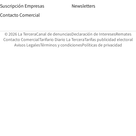
Suscripción Empresas
Newsletters
Opens in new window
Contacto Comercial
Opens in new window
Opens in 
Op
© 2026 La Tercera
Canal de denuncias
Declaración de Intereses
Remates
Opens in new window
Opens in new window
O
Contacto Comercial
Tarifario Diario La Tercera
Tarifas publicidad electoral
Opens in new window
Avisos Legales
Términos y condiciones
Políticas de privacidad