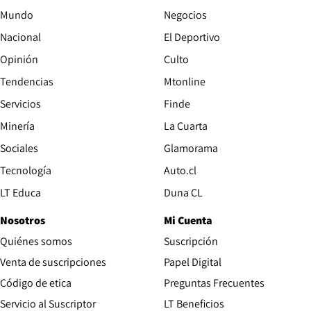
Mundo
Negocios
Nacional
El Deportivo
Opinión
Culto
Tendencias
Mtonline
Servicios
Finde
Opens in new window
Minería
La Cuarta
Opens in new wind
Sociales
Glamorama
Opens in new window
Tecnología
Auto.cl
Opens in new window
LT Educa
Duna CL
Nosotros
Mi Cuenta
Quiénes somos
Suscripción
Opens in new win
Venta de suscripciones
Papel Digital
Opens in new window
Código de etica
Preguntas Frecuentes
Servicio al Suscriptor
LT Beneficios