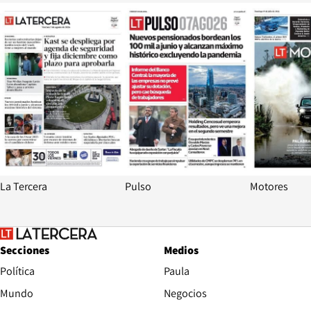
Opens in new window
Opens in ne
La Tercera
Pulso
Motores
Secciones
Medios
Política
Paula
Mundo
Negocios