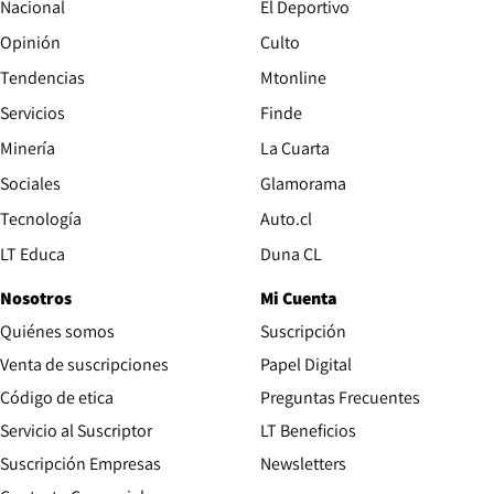
Nacional
El Deportivo
Opinión
Culto
Tendencias
Mtonline
Servicios
Finde
Opens in new window
Minería
La Cuarta
Opens in new wind
Sociales
Glamorama
Opens in new window
Tecnología
Auto.cl
Opens in new window
LT Educa
Duna CL
Nosotros
Mi Cuenta
Quiénes somos
Suscripción
Opens in new win
Venta de suscripciones
Papel Digital
Opens in new window
Código de etica
Preguntas Frecuentes
Servicio al Suscriptor
LT Beneficios
Suscripción Empresas
Newsletters