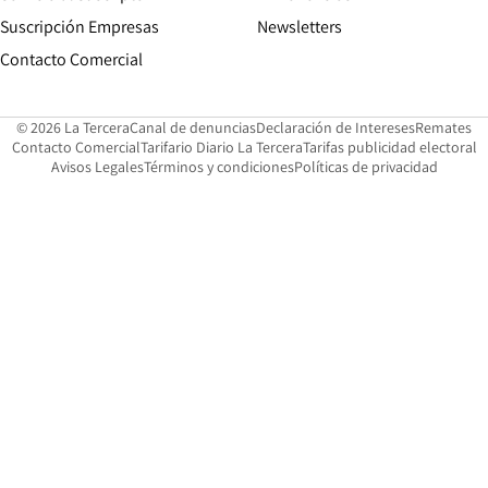
Suscripción Empresas
Newsletters
Opens in new window
Contacto Comercial
Opens in new window
Opens in 
Op
© 2026 La Tercera
Canal de denuncias
Declaración de Intereses
Remates
Opens in new window
Opens in new window
O
Contacto Comercial
Tarifario Diario La Tercera
Tarifas publicidad electoral
Opens in new window
Avisos Legales
Términos y condiciones
Políticas de privacidad