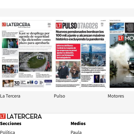
Opens in new window
Opens in ne
La Tercera
Pulso
Motores
Secciones
Medios
Política
Paula