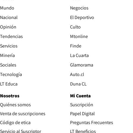
Mundo
Negocios
Nacional
El Deportivo
Opinión
Culto
Tendencias
Mtonline
Servicios
Finde
Opens in new window
Minería
La Cuarta
Opens in new wind
Sociales
Glamorama
Opens in new window
Tecnología
Auto.cl
Opens in new window
LT Educa
Duna CL
Nosotros
Mi Cuenta
Quiénes somos
Suscripción
Opens in new win
Venta de suscripciones
Papel Digital
Opens in new window
Código de etica
Preguntas Frecuentes
Servicio al Suscriptor
LT Beneficios