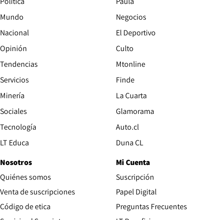
Política
Paula
Mundo
Negocios
Nacional
El Deportivo
Opinión
Culto
Tendencias
Mtonline
Servicios
Finde
Opens in new window
Minería
La Cuarta
Opens in new wind
Sociales
Glamorama
Opens in new window
Tecnología
Auto.cl
Opens in new window
LT Educa
Duna CL
Nosotros
Mi Cuenta
Quiénes somos
Suscripción
Opens in new win
Venta de suscripciones
Papel Digital
Opens in new window
Código de etica
Preguntas Frecuentes