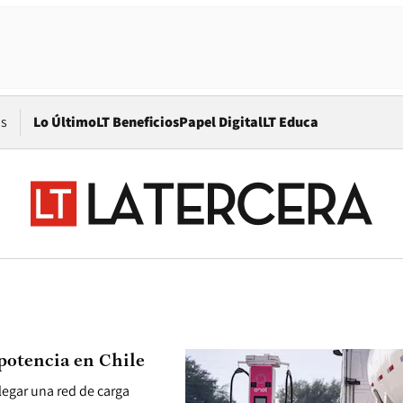
Opens in new window
os
Lo Último
LT Beneficios
Papel Digital
LT Educa
 potencia en Chile
legar una red de carga