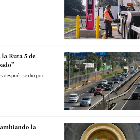
 la Ruta 5 de
pado”
es después se dio por
 cambiando la