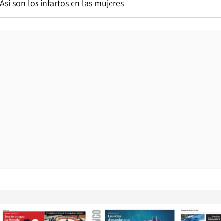
Así son los infartos en las mujeres
Opens in new window
Opens in ne