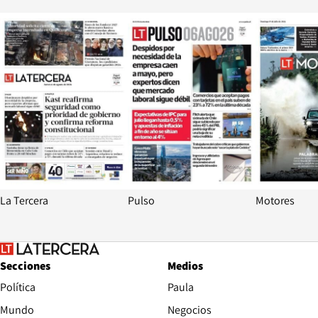
Opens in new window
Opens in ne
La Tercera
Pulso
Motores
Secciones
Medios
Política
Paula
Mundo
Negocios