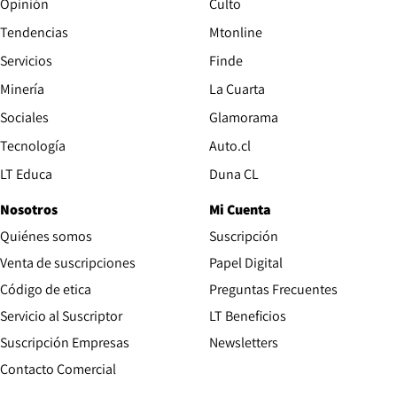
Opinión
Culto
Tendencias
Mtonline
Servicios
Finde
Opens in new window
Minería
La Cuarta
Opens in new wind
Sociales
Glamorama
Opens in new window
Tecnología
Auto.cl
Opens in new window
LT Educa
Duna CL
Nosotros
Mi Cuenta
Quiénes somos
Suscripción
Opens in new win
Venta de suscripciones
Papel Digital
Opens in new window
Código de etica
Preguntas Frecuentes
Servicio al Suscriptor
LT Beneficios
Suscripción Empresas
Newsletters
Opens in new window
Contacto Comercial