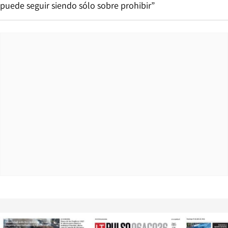
puede seguir siendo sólo sobre prohibir”
Opens in new window
Opens in ne