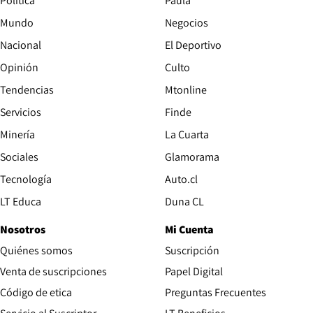
Política
Paula
Mundo
Negocios
Nacional
El Deportivo
Opinión
Culto
Tendencias
Mtonline
Servicios
Finde
Opens in new window
Minería
La Cuarta
Opens in new wind
Sociales
Glamorama
Opens in new window
Tecnología
Auto.cl
Opens in new window
LT Educa
Duna CL
Nosotros
Mi Cuenta
Quiénes somos
Suscripción
Opens in new win
Venta de suscripciones
Papel Digital
Opens in new window
Código de etica
Preguntas Frecuentes