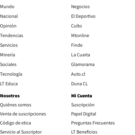
Mundo
Negocios
Nacional
El Deportivo
Opinión
Culto
Tendencias
Mtonline
Servicios
Finde
Opens in new window
Minería
La Cuarta
Opens in new wind
Sociales
Glamorama
Opens in new window
Tecnología
Auto.cl
Opens in new window
LT Educa
Duna CL
Nosotros
Mi Cuenta
Quiénes somos
Suscripción
Opens in new win
Venta de suscripciones
Papel Digital
Opens in new window
Código de etica
Preguntas Frecuentes
Servicio al Suscriptor
LT Beneficios