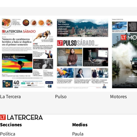
Opens in new window
Opens in ne
La Tercera
Pulso
Motores
Secciones
Medios
Política
Paula