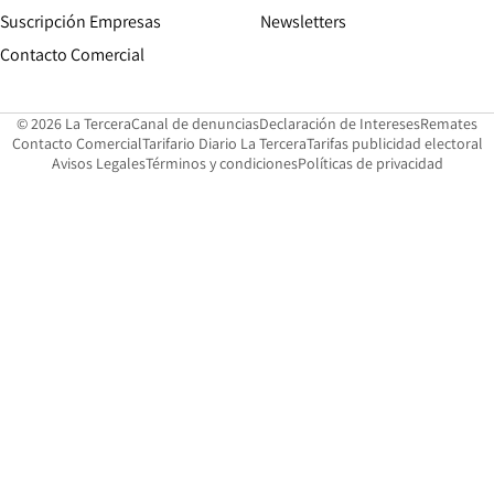
Suscripción Empresas
Newsletters
Opens in new window
Contacto Comercial
Opens in new window
Opens in 
Op
© 2026 La Tercera
Canal de denuncias
Declaración de Intereses
Remates
Opens in new window
Opens in new window
O
Contacto Comercial
Tarifario Diario La Tercera
Tarifas publicidad electoral
Opens in new window
Avisos Legales
Términos y condiciones
Políticas de privacidad