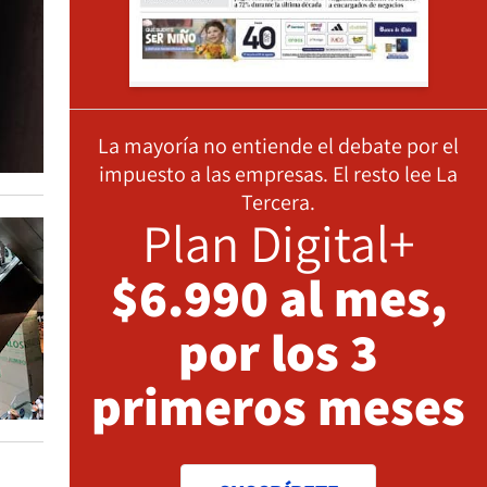
La mayoría no entiende el debate por el
impuesto a las empresas. El resto lee La
Tercera.
Plan Digital+
$6.990 al mes,
por los 3
primeros meses