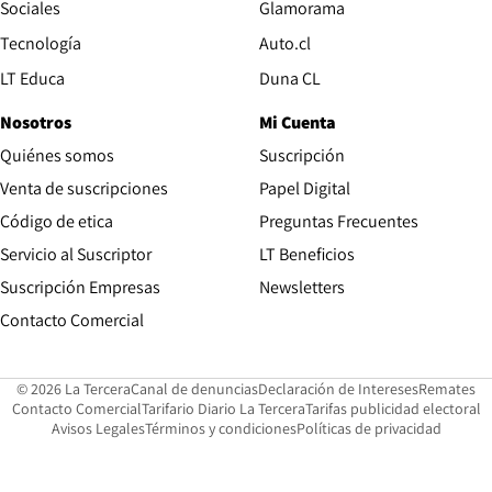
Opens in new wind
Sociales
Glamorama
Opens in new window
Tecnología
Auto.cl
Opens in new window
LT Educa
Duna CL
Nosotros
Mi Cuenta
Quiénes somos
Suscripción
Opens in new win
Venta de suscripciones
Papel Digital
Opens in new window
Código de etica
Preguntas Frecuentes
Servicio al Suscriptor
LT Beneficios
Suscripción Empresas
Newsletters
Opens in new window
Contacto Comercial
Opens in new window
Opens in 
Op
© 2026 La Tercera
Canal de denuncias
Declaración de Intereses
Remates
Opens in new window
Opens in new window
O
Contacto Comercial
Tarifario Diario La Tercera
Tarifas publicidad electoral
Opens in new window
Avisos Legales
Términos y condiciones
Políticas de privacidad