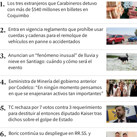
Los tres extranjeros que Carabineros detuvo
1
.
con más de $540 millones en billetes en
Coquimbo
Entra en vigencia reglamento que prohíbe usar
2
.
cuerdas y cadenas para el remolque de
vehículos en panne o accidentados
Anuncian un “fenómeno inusual” de lluvia y
3
.
nieve en Santiago: cuándo y cómo será el
evento
Exministra de Minería del gobierno anterior
4
.
por Codelco: “En ningún momento pensamos
en que se enajenaran activos tan importantes”
TC rechaza por 7 votos contra 3 requerimiento
5
.
para destituir al entonces diputado Kaiser tras
dichos sobre el golpe de Estado
Boric continúa su despliegue en RR.SS. y
6
.