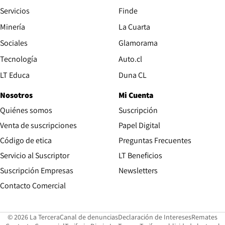
Servicios
Finde
Opens in new window
Minería
La Cuarta
Opens in new wind
Sociales
Glamorama
Opens in new window
Tecnología
Auto.cl
Opens in new window
LT Educa
Duna CL
Nosotros
Mi Cuenta
Quiénes somos
Suscripción
Opens in new win
Venta de suscripciones
Papel Digital
Opens in new window
Código de etica
Preguntas Frecuentes
Servicio al Suscriptor
LT Beneficios
Suscripción Empresas
Newsletters
Opens in new window
Contacto Comercial
Opens in new window
Opens in 
Op
© 2026 La Tercera
Canal de denuncias
Declaración de Intereses
Remates