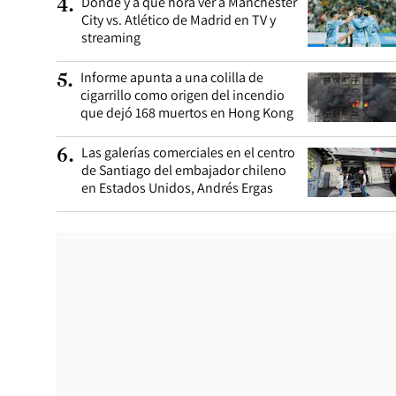
Dónde y a qué hora ver a Manchester
4
.
City vs. Atlético de Madrid en TV y
streaming
Informe apunta a una colilla de
5
.
cigarrillo como origen del incendio
que dejó 168 muertos en Hong Kong
Las galerías comerciales en el centro
6
.
de Santiago del embajador chileno
en Estados Unidos, Andrés Ergas