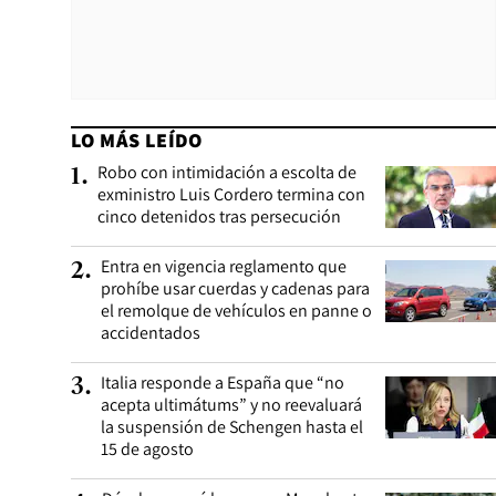
LO MÁS LEÍDO
Robo con intimidación a escolta de
1
.
exministro Luis Cordero termina con
cinco detenidos tras persecución
Entra en vigencia reglamento que
2
.
prohíbe usar cuerdas y cadenas para
el remolque de vehículos en panne o
accidentados
Italia responde a España que “no
3
.
acepta ultimátums” y no reevaluará
la suspensión de Schengen hasta el
15 de agosto