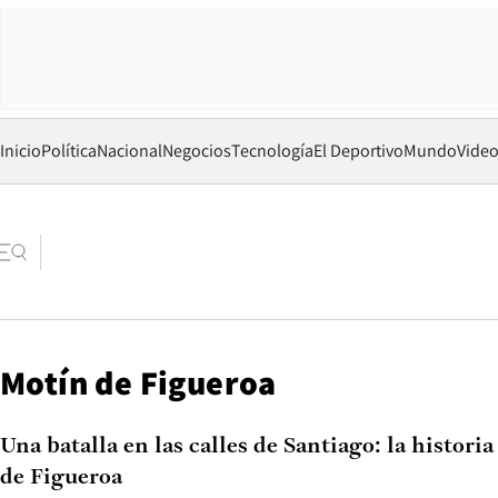
Inicio
Política
Nacional
Negocios
Tecnología
El Deportivo
Mundo
Vide
Motín de Figueroa
Una batalla en las calles de Santiago: la histori
de Figueroa