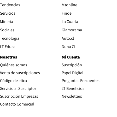
Tendencias
Mtonline
Servicios
Finde
Opens in new window
Minería
La Cuarta
Opens in new wind
Sociales
Glamorama
Opens in new window
Tecnología
Auto.cl
Opens in new window
LT Educa
Duna CL
Nosotros
Mi Cuenta
Quiénes somos
Suscripción
Opens in new win
Venta de suscripciones
Papel Digital
Opens in new window
Código de etica
Preguntas Frecuentes
Servicio al Suscriptor
LT Beneficios
Suscripción Empresas
Newsletters
Opens in new window
Contacto Comercial