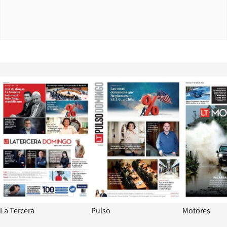
Opens in new window
Opens in ne
La Tercera
Pulso
Motores