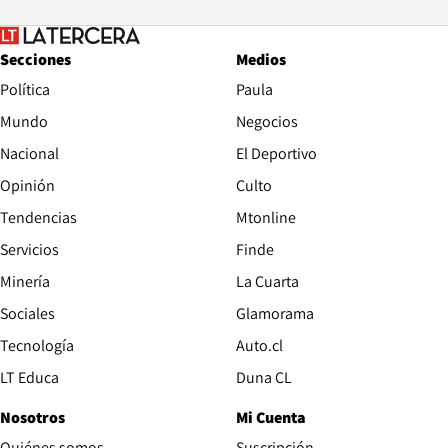
Secciones
Medios
Política
Paula
Mundo
Negocios
Nacional
El Deportivo
Opinión
Culto
Tendencias
Mtonline
Servicios
Finde
Opens in new window
Minería
La Cuarta
Opens in new wind
Sociales
Glamorama
Opens in new window
Tecnología
Auto.cl
Opens in new window
LT Educa
Duna CL
Nosotros
Mi Cuenta
Quiénes somos
Suscripción