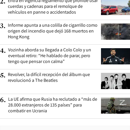
Entra en vigencia reglamento que prohíbe usar
2
.
cuerdas y cadenas para el remolque de
vehículos en panne o accidentados
Informe apunta a una colilla de cigarrillo como
3
.
origen del incendio que dejó 168 muertos en
Hong Kong
Vozinha aborda su llegada a Colo Colo y un
4
.
eventual retiro: “He hablado de parar, pero
tengo que pensar con calma”
Revolver, la difícil recepción del álbum que
5
.
revolucionó a The Beatles
La UE afirma que Rusia ha reclutado a “más de
6
.
28.000 extranjeros de 135 países” para
combatir en Ucrania