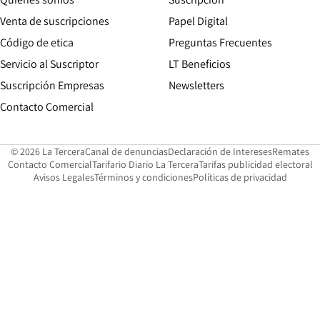
Opens in new win
Venta de suscripciones
Papel Digital
Opens in new window
Código de etica
Preguntas Frecuentes
Servicio al Suscriptor
LT Beneficios
Suscripción Empresas
Newsletters
Opens in new window
Contacto Comercial
Opens in new window
Opens in 
Op
© 2026 La Tercera
Canal de denuncias
Declaración de Intereses
Remates
Opens in new window
Opens in new window
O
Contacto Comercial
Tarifario Diario La Tercera
Tarifas publicidad electoral
Opens in new window
Avisos Legales
Términos y condiciones
Políticas de privacidad