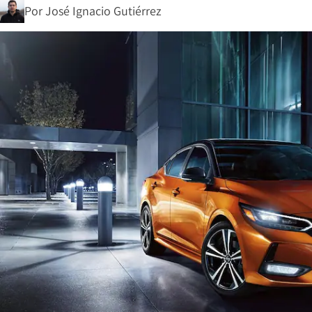
Por
José Ignacio Gutiérrez