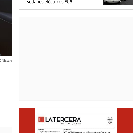
sedanes eléctricos EU5
 Nissan
Opens i