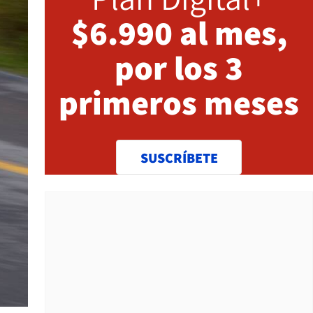
$6.990 al mes,
por los 3
primeros meses
SUSCRÍBETE