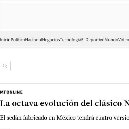
Inicio
Política
Nacional
Negocios
Tecnología
El Deportivo
Mundo
Vide
MTONLINE
La octava evolución del clásico N
El sedán fabricado en México tendrá cuatro version