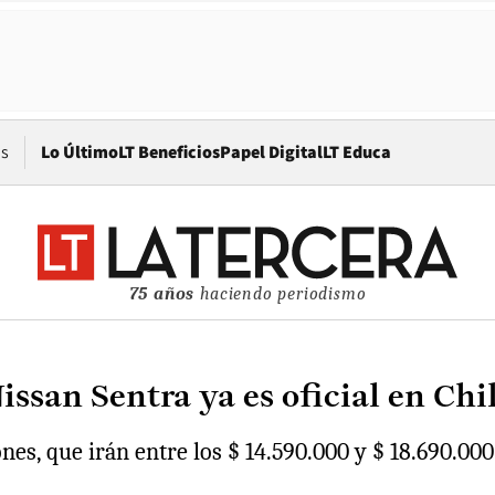
Opens in new window
os
Lo Último
LT Beneficios
Papel Digital
LT Educa
75 años
haciendo periodismo
issan Sentra ya es oficial en Chi
es, que irán entre los $ 14.590.000 y $ 18.690.000