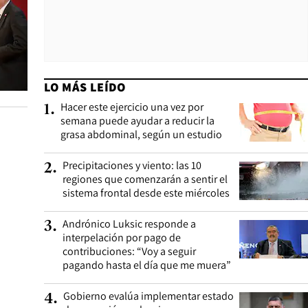
LO MÁS LEÍDO
Hacer este ejercicio una vez por
1
.
semana puede ayudar a reducir la
grasa abdominal, según un estudio
Precipitaciones y viento: las 10
2
.
regiones que comenzarán a sentir el
sistema frontal desde este miércoles
Andrónico Luksic responde a
3
.
interpelación por pago de
contribuciones: “Voy a seguir
pagando hasta el día que me muera”
Gobierno evalúa implementar estado
4
.