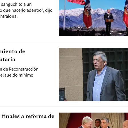
 sanguchito a un
o que hacerlo adentro", dijo
ntraloría.
amiento de
utaria
an de Reconstrucción
 el sueldo mínimo.
 finales a reforma de