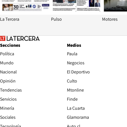
La Tercera
Pulso
Motores
Secciones
Medios
Política
Paula
Mundo
Negocios
Nacional
El Deportivo
Opinión
Culto
Tendencias
Mtonline
Servicios
Finde
Opens in new window
Minería
La Cuarta
Opens in new wind
Sociales
Glamorama
Opens in new window
Tecnología
Auto.cl