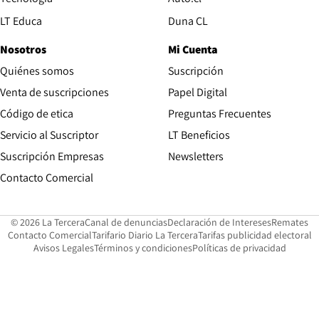
Opens in new window
LT Educa
Duna CL
Nosotros
Mi Cuenta
Quiénes somos
Suscripción
Opens in new win
Venta de suscripciones
Papel Digital
Opens in new window
Código de etica
Preguntas Frecuentes
Servicio al Suscriptor
LT Beneficios
Suscripción Empresas
Newsletters
Opens in new window
Contacto Comercial
Opens in new window
Opens in 
Op
© 2026 La Tercera
Canal de denuncias
Declaración de Intereses
Remates
Opens in new window
Opens in new window
O
Contacto Comercial
Tarifario Diario La Tercera
Tarifas publicidad electoral
Opens in new window
Avisos Legales
Términos y condiciones
Políticas de privacidad