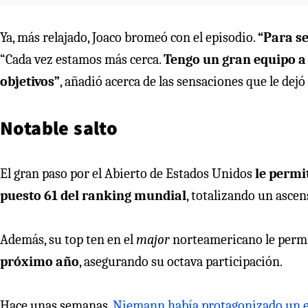
Ya, más relajado, Joaco bromeó con el episodio.
“Para s
“Cada vez estamos más cerca.
Tengo un gran equipo a
objetivos”
, añadió acerca de las sensaciones que le dej
Notable salto
El gran paso por el Abierto de Estados Unidos
le permi
puesto 61 del ranking mundial
, totalizando un asce
Además, su top ten en el
major
norteamericano le perm
próximo año
, asegurando su octava participación.
Hace unas semanas,
Niemann había protagonizado un en