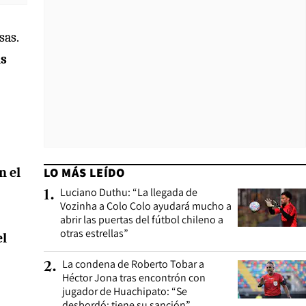
sas.
is
n el
LO MÁS LEÍDO
Luciano Duthu: “La llegada de
1
.
Vozinha a Colo Colo ayudará mucho a
abrir las puertas del fútbol chileno a
otras estrellas”
el
La condena de Roberto Tobar a
2
.
Héctor Jona tras encontrón con
jugador de Huachipato: “Se
desbordó; tiene su sanción”