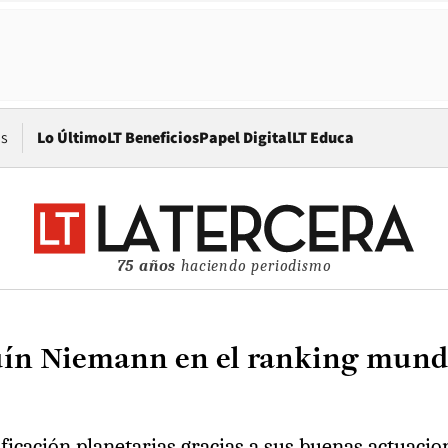
Opens in new window
os
Lo Último
LT Beneficios
Papel Digital
LT Educa
75 años
haciendo periodismo
uín Niemann en el ranking mundia
ificación planetarias gracias a sus buenas actuaci