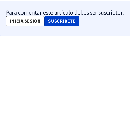
Para comentar este artículo debes ser suscriptor.
OPENS IN NEW WINDOW
INICIA SESIÓN
SUSCRÍBETE