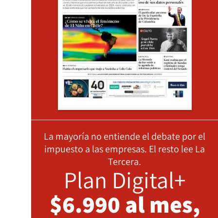
La mayoría no entiende el debate por el
impuesto a las empresas. El resto lee La
Tercera.
Plan Digital+
$6.990 al mes,