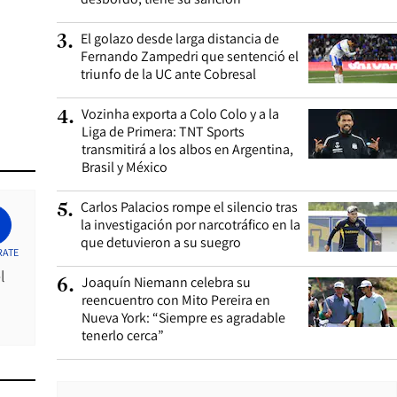
El golazo desde larga distancia de
3
.
Fernando Zampedri que sentenció el
triunfo de la UC ante Cobresal
Vozinha exporta a Colo Colo y a la
4
.
Liga de Primera: TNT Sports
transmitirá a los albos en Argentina,
Brasil y México
Carlos Palacios rompe el silencio tras
5
.
la investigación por narcotráfico en la
que detuvieron a su suegro
RATE
l
Joaquín Niemann celebra su
6
.
reencuentro con Mito Pereira en
Nueva York: “Siempre es agradable
tenerlo cerca”