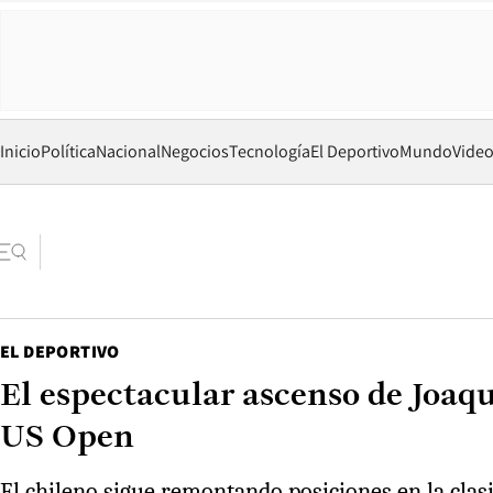
Inicio
Política
Nacional
Negocios
Tecnología
El Deportivo
Mundo
Vide
EL DEPORTIVO
El espectacular ascenso de Joaq
US Open
El chileno sigue remontando posiciones en la clas