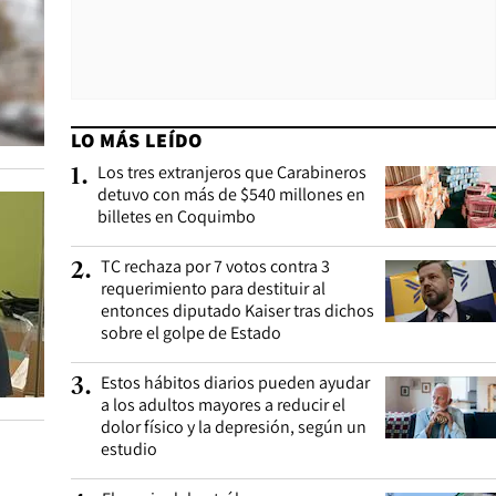
LO MÁS LEÍDO
Los tres extranjeros que Carabineros
1
.
detuvo con más de $540 millones en
billetes en Coquimbo
TC rechaza por 7 votos contra 3
2
.
requerimiento para destituir al
entonces diputado Kaiser tras dichos
sobre el golpe de Estado
Estos hábitos diarios pueden ayudar
3
.
a los adultos mayores a reducir el
dolor físico y la depresión, según un
estudio