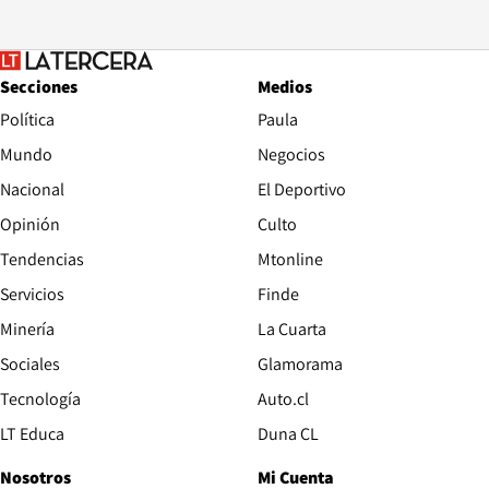
Secciones
Medios
Política
Paula
Mundo
Negocios
Nacional
El Deportivo
Opinión
Culto
Tendencias
Mtonline
Servicios
Finde
Opens in new window
Minería
La Cuarta
Opens in new wind
Sociales
Glamorama
Opens in new window
Tecnología
Auto.cl
Opens in new window
LT Educa
Duna CL
Nosotros
Mi Cuenta