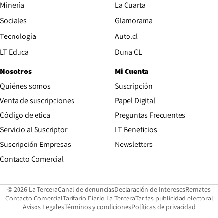
Opens in new window
Minería
La Cuarta
Opens in new wind
Sociales
Glamorama
Opens in new window
Tecnología
Auto.cl
Opens in new window
LT Educa
Duna CL
Nosotros
Mi Cuenta
Quiénes somos
Suscripción
Opens in new win
Venta de suscripciones
Papel Digital
Opens in new window
Código de etica
Preguntas Frecuentes
Servicio al Suscriptor
LT Beneficios
Suscripción Empresas
Newsletters
Opens in new window
Contacto Comercial
Opens in new window
Opens in 
Op
© 2026 La Tercera
Canal de denuncias
Declaración de Intereses
Remates
Opens in new window
Opens in new window
O
Contacto Comercial
Tarifario Diario La Tercera
Tarifas publicidad electoral
Opens in new window
Avisos Legales
Términos y condiciones
Políticas de privacidad