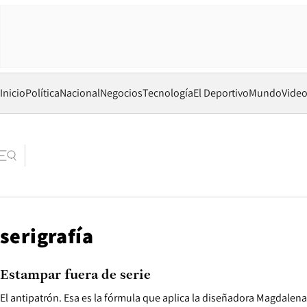
Inicio
Política
Nacional
Negocios
Tecnología
El Deportivo
Mundo
Vide
serigrafía
Estampar fuera de serie
El antipatrón. Esa es la fórmula que aplica la diseñadora Magdalen