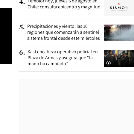
Temblor hoy, jueves 6 de agosto en
4
.
Chile: consulta epicentro y magnitud
Precipitaciones y viento: las 10
5
.
regiones que comenzarán a sentir el
sistema frontal desde este miércoles
Kast encabeza operativo policial en
6
.
Plaza de Armas y asegura que “la
mano ha cambiado”