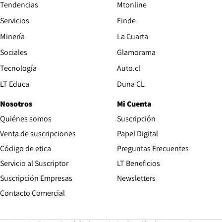
Tendencias
Mtonline
Servicios
Finde
Opens in new window
Minería
La Cuarta
Opens in new wind
Sociales
Glamorama
Opens in new window
Tecnología
Auto.cl
Opens in new window
LT Educa
Duna CL
Nosotros
Mi Cuenta
Quiénes somos
Suscripción
Opens in new win
Venta de suscripciones
Papel Digital
Opens in new window
Código de etica
Preguntas Frecuentes
Servicio al Suscriptor
LT Beneficios
Suscripción Empresas
Newsletters
Opens in new window
Contacto Comercial