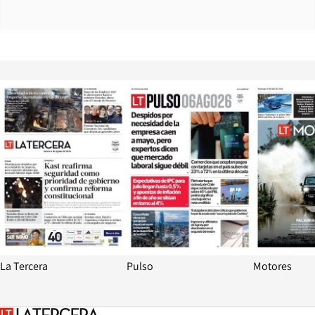
Opens in new window
Opens in ne
La Tercera
Pulso
Motores