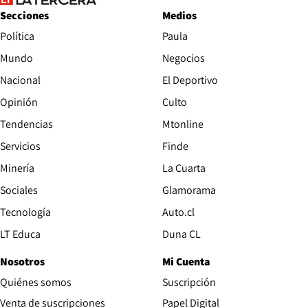
Secciones
Medios
Política
Paula
Mundo
Negocios
Nacional
El Deportivo
Opinión
Culto
Tendencias
Mtonline
Servicios
Finde
Opens in new window
Minería
La Cuarta
Opens in new wind
Sociales
Glamorama
Opens in new window
Tecnología
Auto.cl
Opens in new window
LT Educa
Duna CL
Nosotros
Mi Cuenta
Quiénes somos
Suscripción
Opens in new win
Venta de suscripciones
Papel Digital