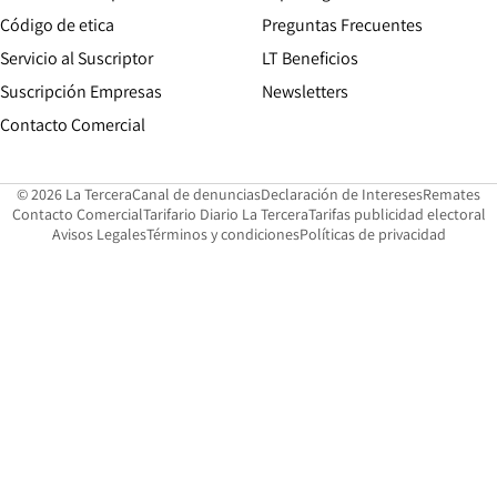
Opens in new window
Código de etica
Preguntas Frecuentes
Servicio al Suscriptor
LT Beneficios
Suscripción Empresas
Newsletters
Opens in new window
Contacto Comercial
Opens in new window
Opens in 
Op
© 2026 La Tercera
Canal de denuncias
Declaración de Intereses
Remates
Opens in new window
Opens in new window
O
Contacto Comercial
Tarifario Diario La Tercera
Tarifas publicidad electoral
Opens in new window
Avisos Legales
Términos y condiciones
Políticas de privacidad