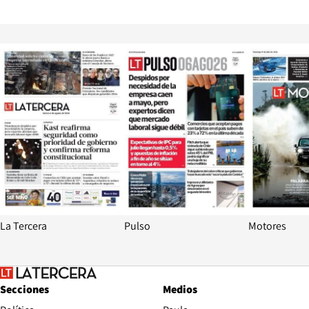
Opens in new window
Opens in ne
La Tercera
Pulso
Motores
Secciones
Medios