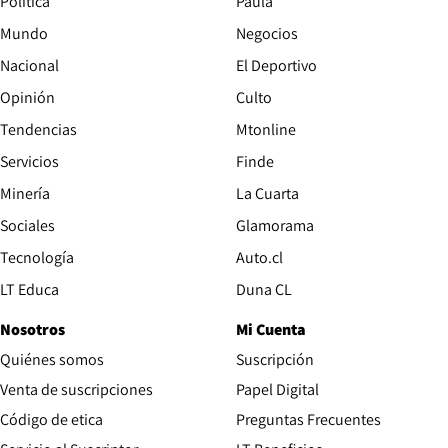
Política
Paula
Mundo
Negocios
Nacional
El Deportivo
Opinión
Culto
Tendencias
Mtonline
Servicios
Finde
Opens in new window
Minería
La Cuarta
Opens in new wind
Sociales
Glamorama
Opens in new window
Tecnología
Auto.cl
Opens in new window
LT Educa
Duna CL
Nosotros
Mi Cuenta
Quiénes somos
Suscripción
Opens in new win
Venta de suscripciones
Papel Digital
Opens in new window
Código de etica
Preguntas Frecuentes