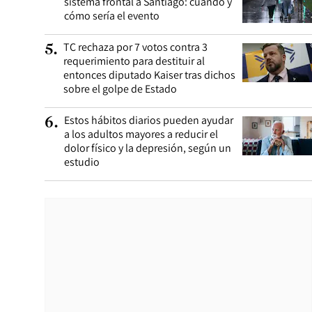
sistema frontal a Santiago: cuándo y
cómo sería el evento
TC rechaza por 7 votos contra 3
5
.
requerimiento para destituir al
entonces diputado Kaiser tras dichos
sobre el golpe de Estado
Estos hábitos diarios pueden ayudar
6
.
a los adultos mayores a reducir el
dolor físico y la depresión, según un
estudio