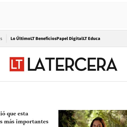
Opens in new window
os
Lo Último
LT Beneficios
Papel Digital
LT Educa
ió que esta
os más importantes