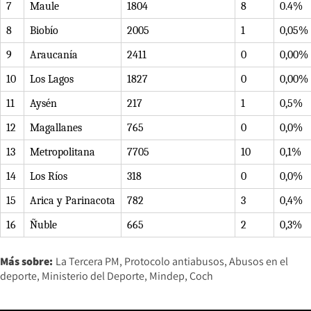
7
Maule
1804
8
0.4%
8
Biobío
2005
1
0,05%
9
Araucanía
2411
0
0,00%
10
Los Lagos
1827
0
0,00%
11
Aysén
217
1
0,5%
12
Magallanes
765
0
0,0%
13
Metropolitana
7705
10
0,1%
14
Los Ríos
318
0
0,0%
15
Arica y Parinacota
782
3
0,4%
16
Ñuble
665
2
0,3%
Más sobre:
La Tercera PM
Protocolo antiabusos
Abusos en el
deporte
Ministerio del Deporte
Mindep
Coch