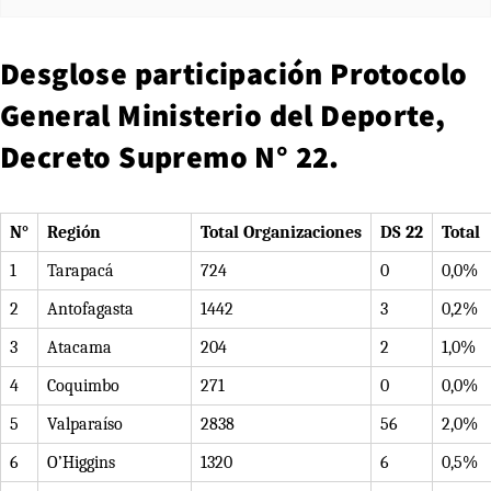
Desglose participación Protocolo
General Ministerio del Deporte,
Decreto Supremo N° 22.
N°
Región
Total Organizaciones
DS 22
Total
1
Tarapacá
724
0
0,0%
2
Antofagasta
1442
3
0,2%
3
Atacama
204
2
1,0%
4
Coquimbo
271
0
0,0%
5
Valparaíso
2838
56
2,0%
6
O’Higgins
1320
6
0,5%