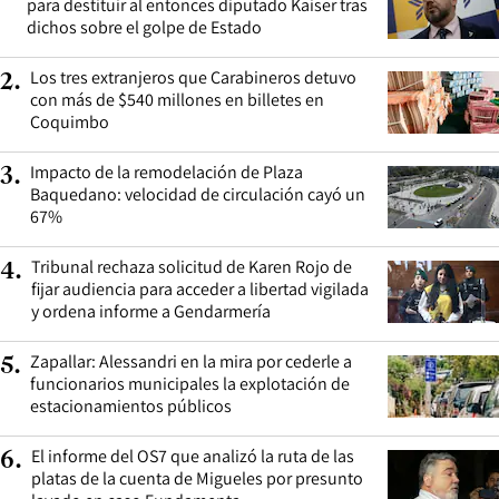
para destituir al entonces diputado Kaiser tras
dichos sobre el golpe de Estado
Los tres extranjeros que Carabineros detuvo
2
.
con más de $540 millones en billetes en
Coquimbo
Impacto de la remodelación de Plaza
3
.
Baquedano: velocidad de circulación cayó un
67%
Tribunal rechaza solicitud de Karen Rojo de
4
.
fijar audiencia para acceder a libertad vigilada
y ordena informe a Gendarmería
Zapallar: Alessandri en la mira por cederle a
5
.
funcionarios municipales la explotación de
estacionamientos públicos
El informe del OS7 que analizó la ruta de las
6
.
platas de la cuenta de Migueles por presunto