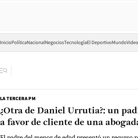
Inicio
Política
Nacional
Negocios
Tecnología
El Deportivo
Mundo
Vide
LA TERCERA PM
¿Otra de Daniel Urrutia?: un pad
a favor de cliente de una abogad
El padre del menor de edad presentó un recurso par