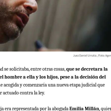
Juez Daniel Urrutia. /Foto: Ag
 se solicitaba, entre otras cosas,
que se decretara la
hombre a ella y los hijos, pese a la decisión del
e acogida y comenzaría una nueva etapa judicial que
r actuado contra la ley.
eja era representada por la abogada
Emilia Millán
, quie