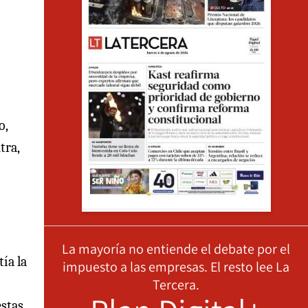
o,
tra,
La mayoría no entiende el debate por el
ía la
impuesto a las empresas. El resto lee La
Tercera.
estas