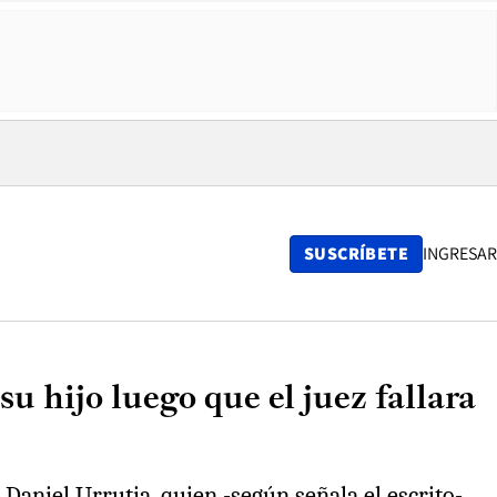
SUSCRÍBETE
INGRESAR
u hijo luego que el juez fallara
 Daniel Urrutia, quien -según señala el escrito-