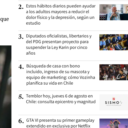
Estos hábitos diarios pueden ayudar
2
.
a los adultos mayores a reducir el
dolor físico y la depresión, según un
 que
estudio
Diputados oficialistas, libertarios y
3
.
del PDG presentan proyecto para
suspender la Ley Karin por cinco
años
Búsqueda de casa con bono
4
.
incluido, ingreso de su mascota y
equipo de marketing: cómo Vozinha
planifica su vida en Chile
Temblor hoy, jueves 6 de agosto en
5
.
Chile: consulta epicentro y magnitud
GTA VI presenta su primer gameplay
6
.
extendido en exclusiva por Netflix