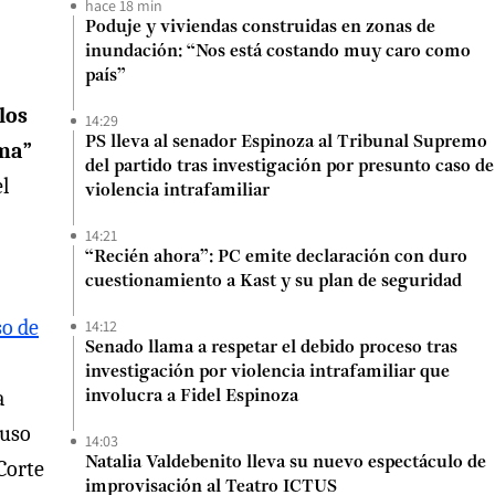
hace 18 min
Poduje y viviendas construidas en zonas de
inundación: “Nos está costando muy caro como
país”
los
14:29
PS lleva al senador Espinoza al Tribunal Supremo
ima”
del partido tras investigación por presunto caso de
l
violencia intrafamiliar
14:21
“Recién ahora”: PC emite declaración con duro
cuestionamiento a Kast y su plan de seguridad
so de
14:12
Senado llama a respetar el debido proceso tras
investigación por violencia intrafamiliar que
a
involucra a Fidel Espinoza
luso
14:03
Natalia Valdebenito lleva su nuevo espectáculo de
Corte
improvisación al Teatro ICTUS