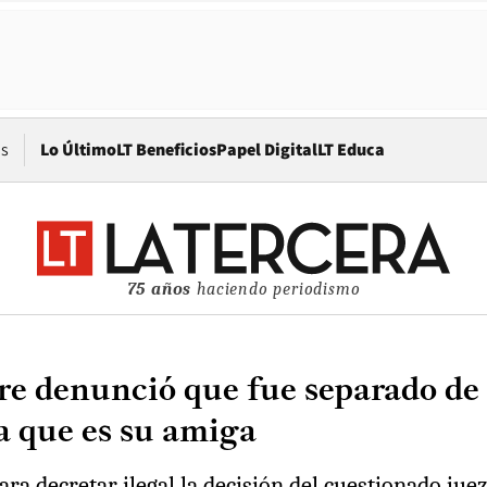
Opens in new window
os
Lo Último
LT Beneficios
Papel Digital
LT Educa
75 años
haciendo periodismo
re denunció que fue separado de s
a que es su amiga
a decretar ilegal la decisión del cuestionado juez