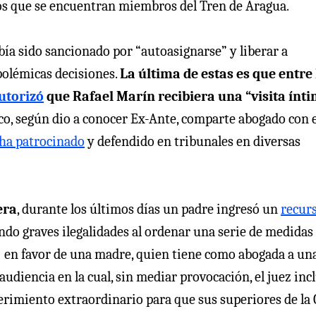
los que se encuentran miembros del Tren de Aragua.
bía sido sancionado por “autoasignarse” y liberar a
polémicas decisiones.
La última de estas es que entre 
utorizó
que Rafael Marín recibiera una “visita ínt
co, según dio a conocer Ex-Ante, comparte abogado con e
 ha patrocinado
y defendido en tribunales en diversas
era
, durante los últimos días un padre ingresó un
recur
ndo graves ilegalidades al ordenar una serie de medidas
F) en favor de una madre, quien tiene como abogada a un
udiencia en la cual, sin mediar provocación, el juez inc
erimiento extraordinario para que sus superiores de la 