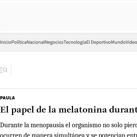
Inicio
Política
Nacional
Negocios
Tecnología
El Deportivo
Mundo
Vide
PAULA
El papel de la melatonina duran
Durante la menopausia el organismo no solo pier
ocurren de manera simultánea y se potencian ent