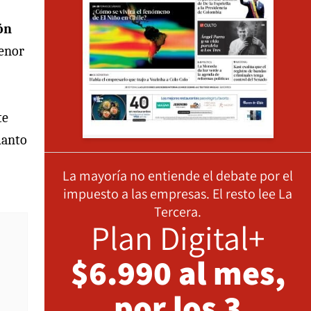
ón
menor
te
uanto
La mayoría no entiende el debate por el
impuesto a las empresas. El resto lee La
Tercera.
Plan Digital+
$6.990 al mes,
por los 3