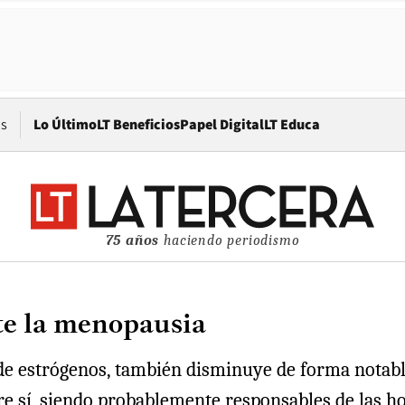
Opens in new window
os
Lo Último
LT Beneficios
Papel Digital
LT Educa
75 años
haciendo periodismo
te la menopausia
de estrógenos, también disminuye de forma notab
re sí, siendo probablemente responsables de las