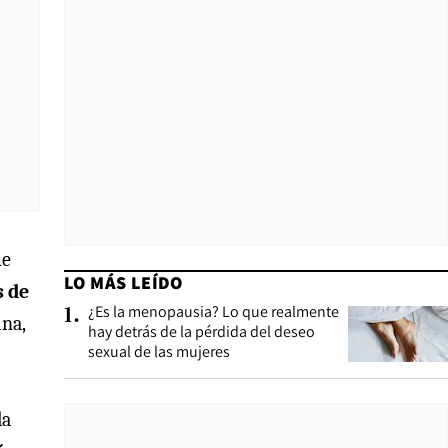
ue
LO MÁS LEÍDO
s de
¿Es la menopausia? Lo que realmente
1
.
ina,
hay detrás de la pérdida del deseo
sexual de las mujeres
la