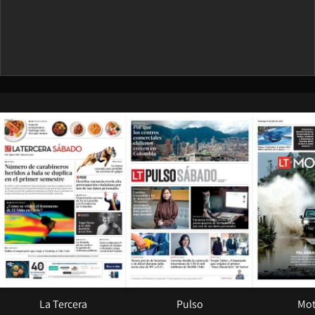
Opens in new window
Opens in ne
La Tercera
Pulso
Mot