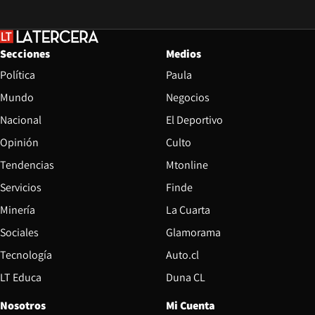
Secciones
Medios
Política
Paula
Mundo
Negocios
Nacional
El Deportivo
Opinión
Culto
Tendencias
Mtonline
Servicios
Finde
Opens in new window
Minería
La Cuarta
Opens in new wind
Sociales
Glamorama
Opens in new window
Tecnología
Auto.cl
Opens in new window
LT Educa
Duna CL
Nosotros
Mi Cuenta