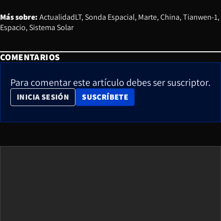
Más sobre:
ActualidadLT
Sonda Espacial
Marte
China
Tianwen-1
Espacio
Sistema Solar
COMENTARIOS
Para comentar este artículo debes ser suscriptor.
OPENS IN NEW WINDOW
INICIA SESIÓN
SUSCRÍBETE