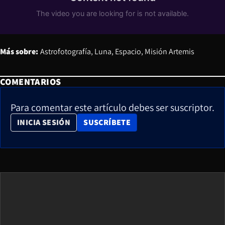
Más sobre:
Astrofotografía
Luna
Espacio
Misión Artemis
COMENTARIOS
Para comentar este artículo debes ser suscriptor.
OPENS IN NEW WINDOW
INICIA SESIÓN
SUSCRÍBETE