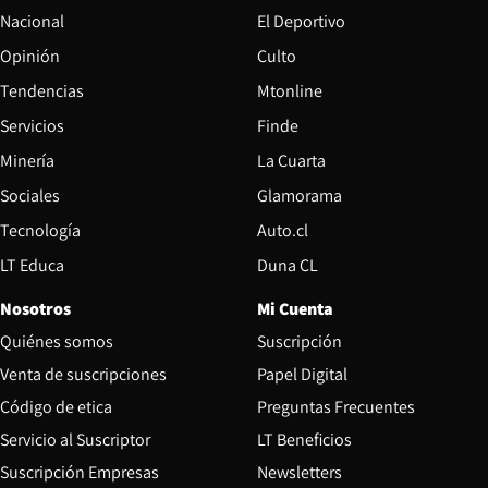
Nacional
El Deportivo
Opinión
Culto
Tendencias
Mtonline
Servicios
Finde
Opens in new window
Minería
La Cuarta
Opens in new wind
Sociales
Glamorama
Opens in new window
Tecnología
Auto.cl
Opens in new window
LT Educa
Duna CL
Nosotros
Mi Cuenta
Quiénes somos
Suscripción
Opens in new win
Venta de suscripciones
Papel Digital
Opens in new window
Código de etica
Preguntas Frecuentes
Servicio al Suscriptor
LT Beneficios
Suscripción Empresas
Newsletters