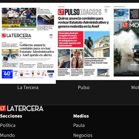
Opens in new window
Opens in ne
La Tercera
Pulso
Mot
Secciones
Medios
Política
Paula
Mundo
Negocios