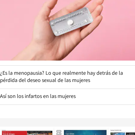
¿Es la menopausia? Lo que realmente hay detrás de la
pérdida del deseo sexual de las mujeres
Así son los infartos en las mujeres
Opens in new window
Opens in ne