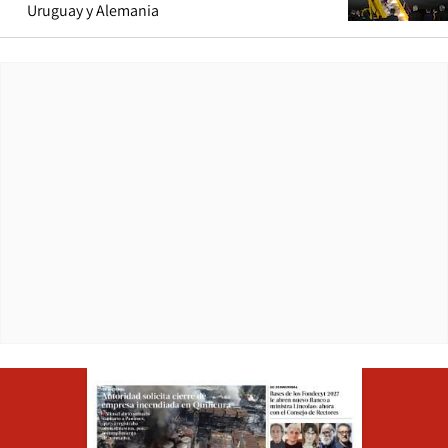
Uruguay y Alemania
Opens in ne