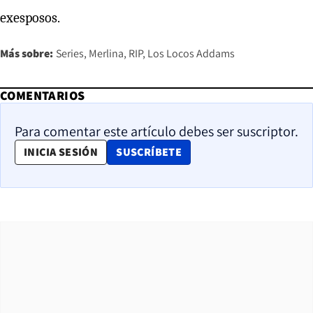
exesposos.
Más sobre:
Series
Merlina
RIP
Los Locos Addams
COMENTARIOS
Para comentar este artículo debes ser suscriptor.
OPENS IN NEW WINDOW
INICIA SESIÓN
SUSCRÍBETE