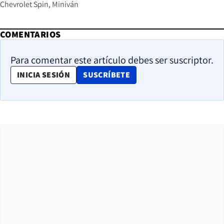
Chevrolet Spin
Miniván
COMENTARIOS
Para comentar este artículo debes ser suscriptor.
OPENS IN NEW WINDOW
INICIA SESIÓN
SUSCRÍBETE