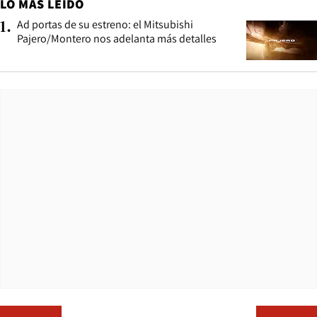
LO MÁS LEÍDO
Ad portas de su estreno: el Mitsubishi
1
.
Pajero/Montero nos adelanta más detalles
Opens in ne